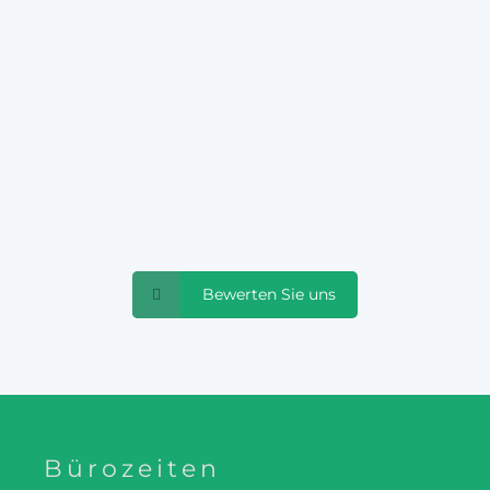
Firma Knecht erneuert, ich kann diese Firma sehr empfehl
undum-Sorglos-Paket' versprochen und das bekam ich. Die Mi
aben supersauber gearbeitet. Preis-Leistungsverhältnis ist 
Sabine L.
Bewerten Sie uns
Bürozeiten