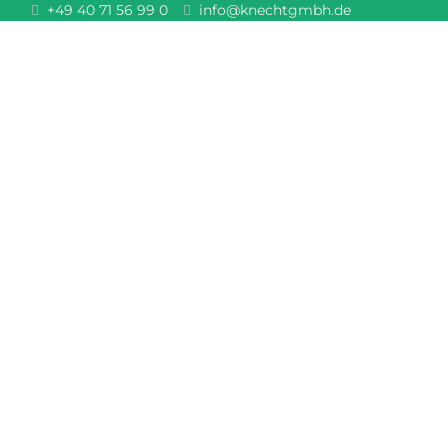
+49 40 71 56 99 0
info@knechtgmbh.de