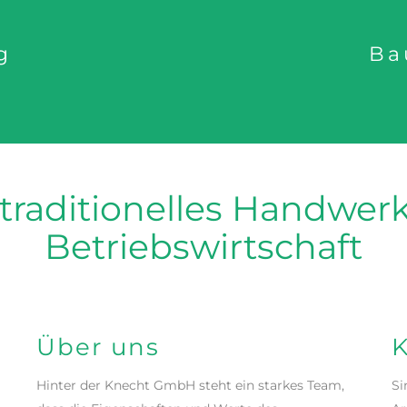
g
Ba
 traditionelles Handwer
Betriebswirtschaft
Über uns
Hinter der Knecht GmbH steht ein starkes Team,
Si