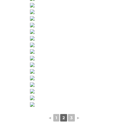
◄
1
2
3
►